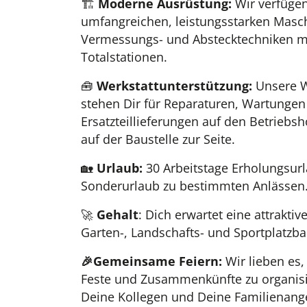
🏗️
Moderne Ausrüstung:
Wir verfügen
umfangreichen, leistungsstarken Mas
Vermessungs- und Abstecktechniken mi
Totalstationen.
🧰
Werkstattunterstützung:
Unsere W
stehen Dir für Reparaturen, Wartunge
Ersatzteillieferungen auf den Betriebsh
auf der Baustelle zur Seite.
🏡
Urlaub:
30 Arbeitstage Erholungsurl
Sonderurlaub zu bestimmten Anlässen
🚀
Gehalt
: Dich erwartet eine attraktiv
Garten-, Landschafts- und Sportplatzba
🎉Gemeinsame Feiern:
Wir lieben es
Feste und Zusammenkünfte zu organisi
Deine Kollegen und Deine Familienan