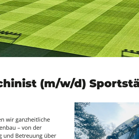
hinist (m/w/d) Sportst
en wir ganzheitliche
enbau – von der
g und Betreuung über