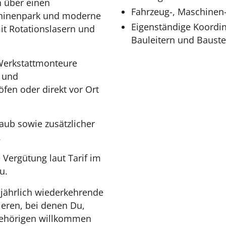
 über einen
Fahrzeug-, Maschinen
chinenpark und moderne
Eigenständige Koordin
t Rotationslasern und
Bauleitern und Bauste
erkstattmonteure
n und
öfen oder direkt vor Ort
aub sowie zusätzlicher
.
e Vergütung laut Tarif im
u.
, jährlich wiederkehrende
eren, bei denen Du,
gehörigen willkommen