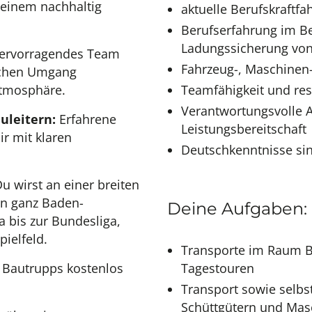
 einem nachhaltig
aktuelle Berufskraftfa
Berufserfahrung im B
Ladungssicherung von 
 hervorragendes Team
Fahrzeug-, Maschinen
lichen Umgang
atmosphäre.
Teamfähigkeit und re
Verantwortungsvolle A
uleitern:
Erfahrene
Leistungsbereitschaft
ir mit klaren
Deutschkenntnisse si
u wirst an einer breiten
in ganz Baden-
Deine Aufgaben:
a bis zur Bundesliga,
ielfeld.
Transporte im Raum B
n Bautrupps kostenlos
Tagestouren
Transport sowie selb
Schüttgütern und Masc