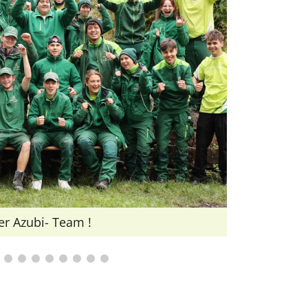
Sportstä
r Azubi- Team !