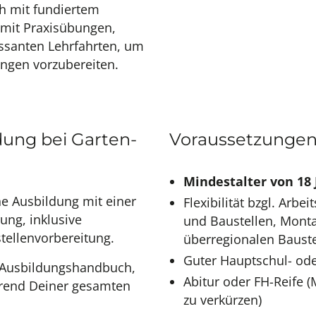
ch mit fundiertem
 mit Praxisübungen,
ssanten Lehrfahrten, um
ngen vorzubereiten.
dung bei Garten-
Voraussetzunge
Mindestalter von
18
ne Ausbildung mit einer
Flexibilität bzgl. Arb
ung, inklusive
und Baustellen, Mont
ellenvorbereitung.
überregionalen Bauste
Guter Hauptschul- od
 Ausbildungshandbuch,
Abitur oder FH-Reife (
ährend Deiner gesamten
zu verkürzen)