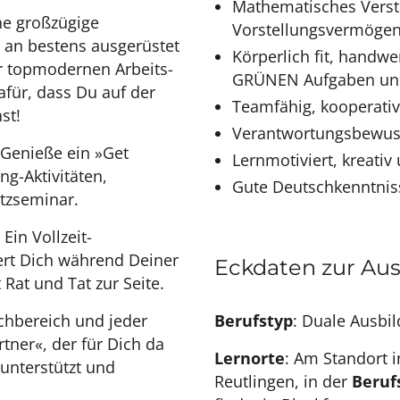
Mathematisches Verst
ne großzügige
Vorstellungsvermöge
s an bestens ausgerüstet
Körperlich fit, handw
ur topmodernen Arbeits-
GRÜNEN Aufgaben und
afür, dass Du auf der
Teamfähig, kooperati
kannst!
Verantwortungsbewuss
Genieße ein »Get
Lernmotiviert, kreativ
g-Aktivitäten,
Gute Deutschkenntniss
tzseminar.
Ein Vollzeit-
ert Dich während Deiner
Eckdaten zur Au
Rat und Tat zur Seite.
chbereich und jeder
Berufstyp
: Duale Ausbi
tner«, der für Dich da
Lernorte
: Am Standort 
 unterstützt und
Reutlingen, in der
Beruf