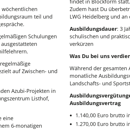
findet in Blockform statt
wöchentlichen
Zudem hast Du überbetr
ildungsraum teil und
LWG Heidelberg und an 
gespräche.
Ausbildungsdauer
: 3 J
egelmäßigen Schulungen
schulischen und praktisc
ausgestatteten
verkürzen
ilfelehrern.
Was Du bei uns verdien
 regelmäßige
Während der gesamten Au
zielt auf Zwischen- und
monatliche Ausbildungsve
Landschafts- und Sportstä
den Azubi-Projekten in
Ausbildungsvergütunge
ngszentrum Listhof,
Ausbildungsvertrag
1.140,00 Euro brutto 
e eine
1.270,00 Euro brutto 
inem 6-monatigen