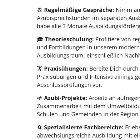
📆
Regelmäßige Gespräche:
Nimm an 
Azubisprechstunden im separaten Ausb
habe alle 3 Monate Ausbildungsförder
🎓
Theorieschulung:
Profitiere von r
und Fortbildungen in unserem modern 
Ausbildungsraum, einschließlich Nachh
🏋️
Praxisübungen:
Bereite Dich durch
Praxisübungen und Intensivtrainings ge
Abschlussprüfungen vor.
🌱
Azubi-Projekte:
Arbeite an aufregen
Zusammenarbeit mit dem Umweltbildu
Schulen und Gemeinden in der Region.
🔄
Spezialisierte Fachbereiche:
Erleb
abwechslungsreiche Ausbildung mit e