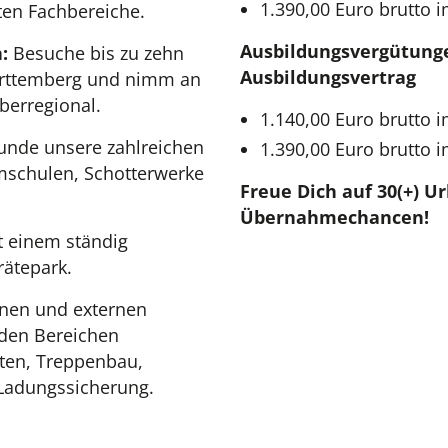
1.390,00 Euro brutto i
ten Fachbereiche.
Ausbildungsvergütunge
:
Besuche bis zu zehn
Ausbildungsvertrag
rttemberg und nimm an
berregional.
1.140,00 Euro brutto 
unde unsere zahlreichen
1.390,00 Euro brutto 
mschulen, Schotterwerke
Freue Dich auf 30(+) U
Übernahmechancen!
t einem ständig
rätepark.
rnen und externen
 den Bereichen
ten, Treppenbau,
Ladungssicherung.