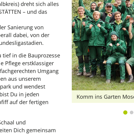
lbkreis) dreht sich alles
STÄTTEN – und das
er Sanierung von
erall dabei, von der
undesligastadien.
tief in die Bauprozesse
e Pflege erstklassiger
n fachgerechten Umgang
nen aus unserem
epark und wendest
bist Du in jeden
Komm ins Garten Mose
iff auf der fertigen
Schaal und
leiten Dich gemeinsam